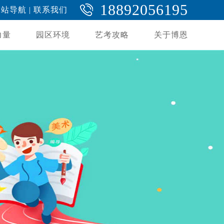
18892056195
网站导航
|
联系我们
力量
园区环境
艺考攻略
关于博恩