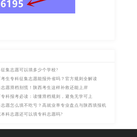
科征集志愿可以填多少个学校?
西考生专科征集志愿能报外省吗？官方规则全解读
科志愿滑档别慌！陕西考生这样补救还能上岸
西专科报考必读：读懂滑档规则，避免无学可上
科志愿怎么填不吃亏？高就业率专业盘点与陕西填报机
完本科志愿还可以填专科志愿吗?