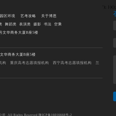
'); })();
园区环境
艺考攻略
关于博恩
类
舞蹈类
表演类
摄影
书法
空乘
号文华商务大厦B座5楼
文华商务大厦B座5楼
机构
重庆高考志愿填报机构
西宁高考志愿填报机构
兰
All Rights Reserved
陕ICP备16016668号-2