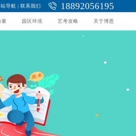
18892056195
网站导航
|
联系我们
力量
园区环境
艺考攻略
关于博恩