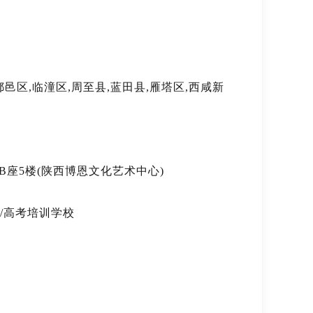
鄠邑区,临潼区,周至县,蓝田县,雁塔区,西咸新
B座5楼(陕西博恩文化艺术中心)