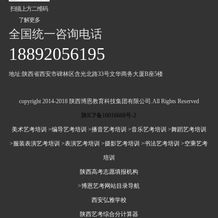
扫描上方二维码
了解更多
全国统一咨询电话
18892056195
地址:陕西省西安市碑林区含光北路33号文华商务大厦B座5楼
copyright 2014-2018 陕西博恩教育科技集团有限公司.All Rights Reserved
陕ICP备16016668号-2
美术艺考培训
>编导艺考培训
>播音艺考培训
>音乐艺考培训
>舞蹈艺考培训
>服装表演艺考培训
>表演艺考培训
>摄影艺考培训
>书法艺考培训
>空乘艺考
培训
陕西高考志愿填报机构
>博恩艺考网站目录导航
西安弘雅学校
陕西艺考综合分计算器