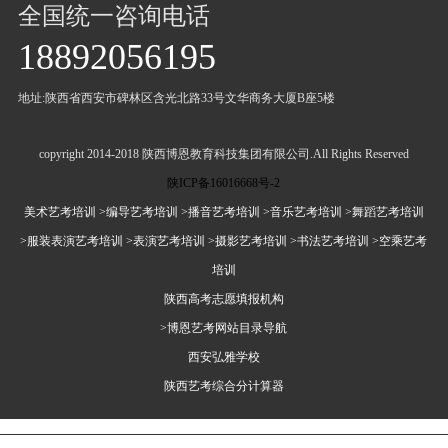
全国统一咨询电话
18892056195
地址:陕西省西安市碑林区含光北路33号文华商务大厦B座5楼
copyright 2014-2018 陕西博恩教育科技集团有限公司.All Rights Reserved
陕ICP备16016668号-2
美术艺考培训
>编导艺考培训
>播音艺考培训
>音乐艺考培训
>舞蹈艺考培训
>服装表演艺考培训
>表演艺考培训
>摄影艺考培训
>书法艺考培训
>空乘艺考
培训
陕西高考志愿填报机构
>博恩艺考网站目录导航
西安弘雅学校
陕西艺考综合分计算器