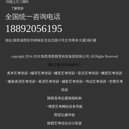
扫描上方二维码
了解更多
全国统一咨询电话
18892056195
地址:陕西省西安市碑林区含光北路33号文华商务大厦B座5楼
copyright 2014-2018 陕西博恩教育科技集团有限公司.All Rights Reserved
陕ICP备16016668号-2
美术艺考培训
>编导艺考培训
>播音艺考培训
>音乐艺考培训
>舞蹈艺考培训
>服装表演艺考培训
>表演艺考培训
>摄影艺考培训
>书法艺考培训
>空乘艺考
培训
陕西高考志愿填报机构
>博恩艺考网站目录导航
西安弘雅学校
陕西艺考综合分计算器