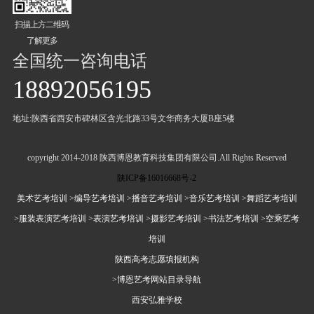
扫描上方二维码
了解更多
全国统一咨询电话
18892056195
地址:陕西省西安市碑林区含光北路33号文华商务大厦B座5楼
copyright 2014-2018 陕西博恩教育科技集团有限公司.All Rights Reserved
陕ICP备16016668号-2
美术艺考培训
>编导艺考培训
>播音艺考培训
>音乐艺考培训
>舞蹈艺考培训
>服装表演艺考培训
>表演艺考培训
>摄影艺考培训
>书法艺考培训
>空乘艺考
培训
陕西高考志愿填报机构
>博恩艺考网站目录导航
西安弘雅学校