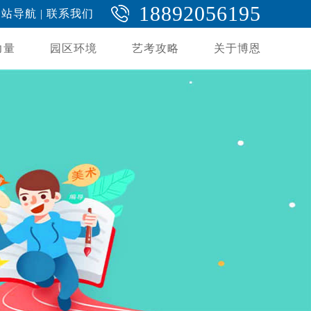
18892056195
网站导航
|
联系我们
力量
园区环境
艺考攻略
关于博恩