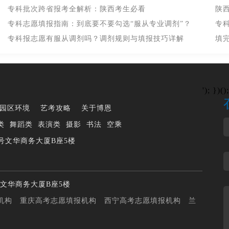
专科批次跨省报考全解析：陕西考生必看
陕
专科志愿填报指南：到底要不要勾选“服从专业调剂”？
专
专科报志愿有服从调剂吗？调剂规则与填报技巧详解
填
'); })();
园区环境
艺考攻略
关于博恩
类
舞蹈类
表演类
摄影
书法
空乘
号文华商务大厦B座5楼
文华商务大厦B座5楼
机构
重庆高考志愿填报机构
西宁高考志愿填报机构
兰