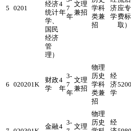
经济
4
文理
5
0201
7
学科
济
应专
统计
年
兼招
年
类兼
学
费标
学、
招
取）
国民
经济
管
理）
物理
3-
历史
经
财政
4
文理
6
020201K
7
学科
济
520
学
年
兼招
年
类兼
学
招
物理
3-
历史
经
金融
4
文理
7
020301K
7
学科
济
598