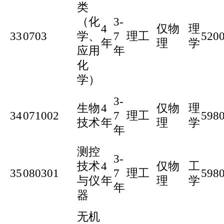
类
（化
3-
4
仅物
理
33
0703
学、
7
理工
520
年
理
学
应用
年
化
学）
3-
生物
4
仅物
理
34
071002
7
理工
598
技术
年
理
学
年
测控
3-
技术
4
仅物
工
35
080301
7
理工
598
与仪
年
理
学
年
器
无机