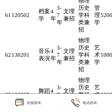
物理
3-
历史
管
档案
4
文理
61
120502
7
学科
理
520
学
年
兼招
年
类兼
学
招
物理
3-
历史
艺
音乐
4
文理
62
130201
7
学科
术
100
表演
年
兼招
年
类兼
学
招
物理
3-
历史
艺
舞蹈
4
文理
63
130205
7
学科
术
100
学
年
兼招
年
类兼
学
在线咨询
电话咨询
招