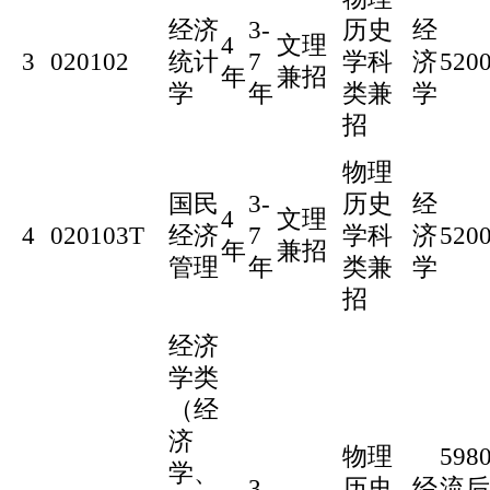
经济
3-
历史
经
4
文理
3
020102
统计
7
学科
济
520
年
兼招
学
年
类兼
学
招
物理
国民
3-
历史
经
4
文理
4
020103T
经济
7
学科
济
520
年
兼招
管理
年
类兼
学
招
经济
学类
（经
济
物理
59
学、
3-
历史
经
流后