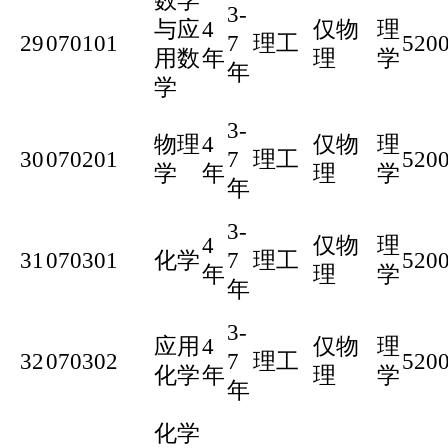
数学
3-
与应
4
仅物
理
29
070101
7
理工
520
用数
年
理
学
年
学
3-
物理
4
仅物
理
30
070201
7
理工
520
学
年
理
学
年
3-
4
仅物
理
31
070301
化学
7
理工
520
年
理
学
年
3-
应用
4
仅物
理
32
070302
7
理工
520
化学
年
理
学
年
化学