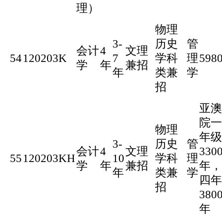
理）
物理
3-
历史
管
会计
4
文理
54
120203K
7
学科
理
598
学
年
兼招
年
类兼
学
招
亚澳
院一
物理
年级
3-
历史
管
会计
4
文理
330
55
120203KH
10
学科
理
学
年
兼招
年，
年
类兼
学
四年
招
380
年