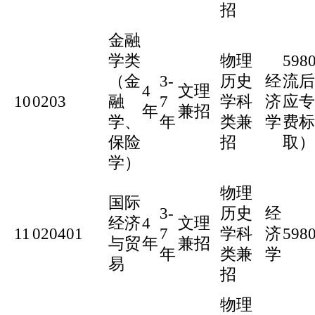
招
金融
学类
物理
59
（金
3-
历史
经
流后
4
文理
10
0203
融
7
学科
济
应专
年
兼招
学、
年
类兼
学
费标
保险
招
取）
学）
物理
国际
3-
历史
经
经济
4
文理
11
020401
7
学科
济
598
与贸
年
兼招
年
类兼
学
易
招
物理