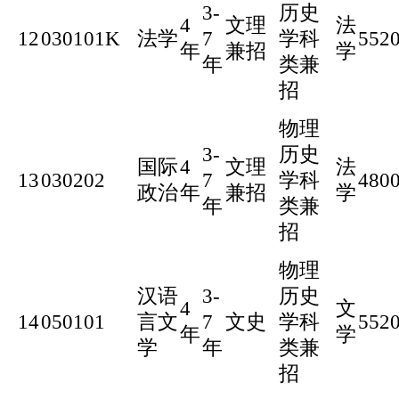
3-
历史
4
文理
法
12
030101K
法学
7
学科
552
年
兼招
学
年
类兼
招
物理
3-
历史
国际
4
文理
法
13
030202
7
学科
480
政治
年
兼招
学
年
类兼
招
物理
汉语
3-
历史
4
文
14
050101
言文
7
文史
学科
552
年
学
学
年
类兼
招