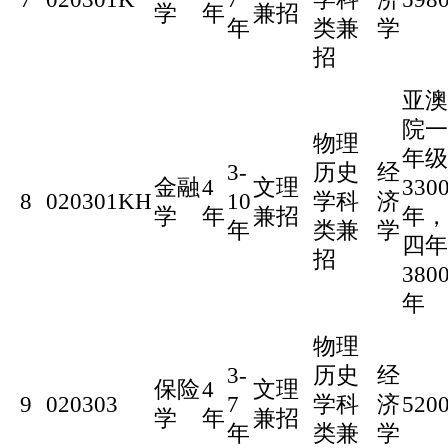
学
年
兼招
年
类兼
学
招
亚澳
院一
物理
年级
3-
历史
经
金融
4
文理
330
8
020301KH
10
学科
济
学
年
兼招
年，
年
类兼
学
四年
招
380
年
物理
3-
历史
经
保险
4
文理
9
020303
7
学科
济
520
学
年
兼招
年
类兼
学