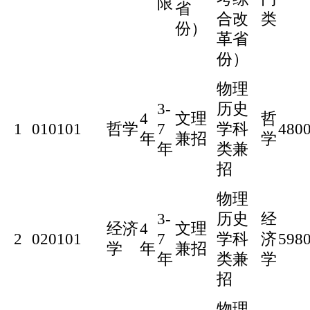
限
省
合改
类
份）
革省
份）
物理
3-
历史
4
文理
哲
1
010101
哲学
7
学科
480
年
兼招
学
年
类兼
招
物理
3-
历史
经
经济
4
文理
2
020101
7
学科
济
598
学
年
兼招
年
类兼
学
招
物理