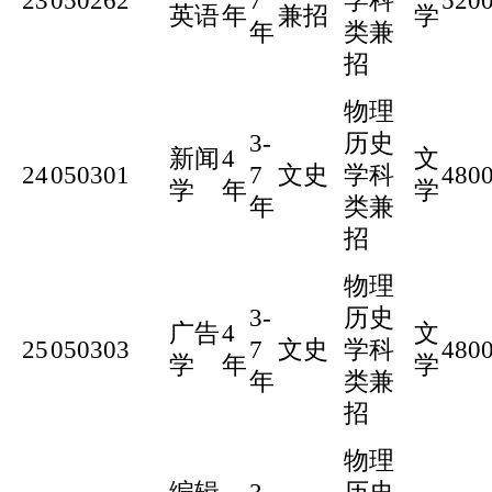
23
050262
7
学科
520
英语
年
兼招
学
年
类兼
招
物理
3-
历史
新闻
4
文
24
050301
7
文史
学科
480
学
年
学
年
类兼
招
物理
3-
历史
广告
4
文
25
050303
7
文史
学科
480
学
年
学
年
类兼
招
物理