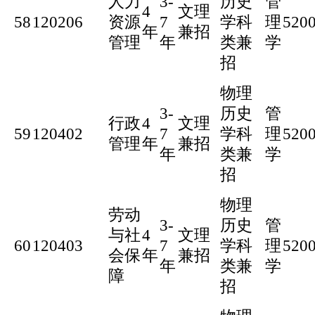
人力
3-
历史
管
4
文理
58
120206
资源
7
学科
理
520
年
兼招
管理
年
类兼
学
招
物理
3-
历史
管
行政
4
文理
59
120402
7
学科
理
520
管理
年
兼招
年
类兼
学
招
物理
劳动
3-
历史
管
与社
4
文理
60
120403
7
学科
理
520
会保
年
兼招
年
类兼
学
障
招