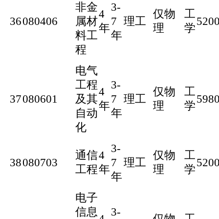
非金
3-
4
仅物
工
36
080406
属材
7
理工
520
年
理
学
料工
年
程
电气
工程
3-
4
仅物
工
37
080601
及其
7
理工
598
年
理
学
自动
年
化
3-
通信
4
仅物
工
38
080703
7
理工
520
工程
年
理
学
年
电子
信息
3-
4
仅物
工