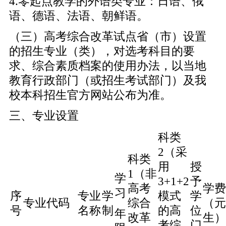
4.零起点教学的外语类专业：日语、俄
语、德语、法语、朝鲜语。
（三）高考综合改革试点省（市）设置
的招生专业（类），对选考科目的要
求、综合素质档案的使用办法，以当地
教育行政部门（或招生考试部门）及我
校本科招生官方网站公布为准。
三、专业设置
科类
2（采
科类
用
授
1（非
学
3+1+2
予
高考
学费
习
序
专业
学
模式
学
专业代码
综合
（元
号
名称
制
的高
位
年
改革
生）
考综
门