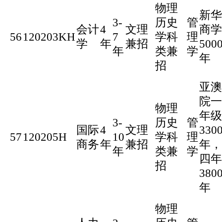
物理
新华
3-
历史
管
会计
4
文理
商学
56
120203KH
7
学科
理
学
年
兼招
500
年
类兼
学
年
招
亚澳
院一
物理
年级
3-
历史
管
国际
4
文理
330
57
120205H
10
学科
理
商务
年
兼招
年，
年
类兼
学
四年
招
380
年
物理