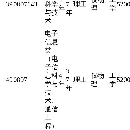
39
080714T
科学
7
理工
520
年
理
学
与技
年
术
电子
信息
类
（电
子信
3-
息科
4
仅物
工
40
0807
7
理工
520
学与
年
理
学
年
技
术、
通信
工
程）