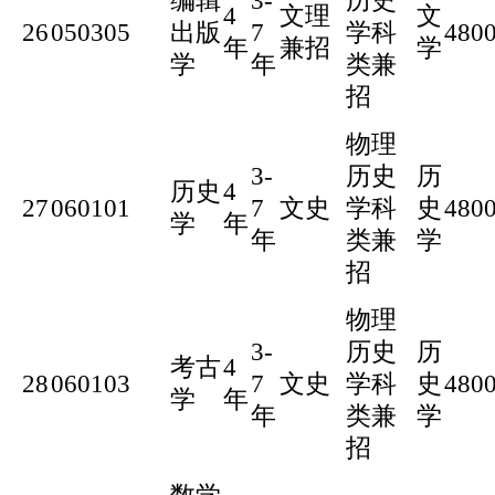
编辑
3-
历史
4
文理
文
26
050305
出版
7
学科
480
年
兼招
学
学
年
类兼
招
物理
3-
历史
历
历史
4
27
060101
7
文史
学科
史
480
学
年
年
类兼
学
招
物理
3-
历史
历
考古
4
28
060103
7
文史
学科
史
480
学
年
年
类兼
学
招