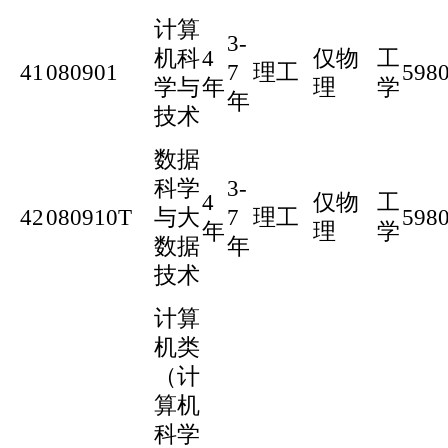
计算
3-
机科
4
仅物
工
41
080901
7
理工
598
学与
年
理
学
年
技术
数据
科学
3-
4
仅物
工
42
080910T
与大
7
理工
598
年
理
学
数据
年
技术
计算
机类
（计
算机
科学