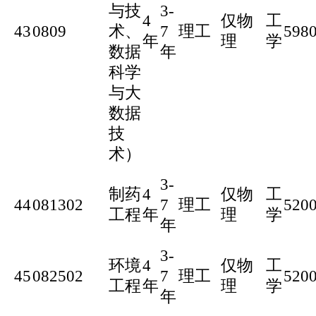
与技
3-
4
仅物
工
43
0809
术、
7
理工
598
年
理
学
数据
年
科学
与大
数据
技
术）
3-
制药
4
仅物
工
44
081302
7
理工
520
工程
年
理
学
年
3-
环境
4
仅物
工
45
082502
7
理工
520
工程
年
理
学
年