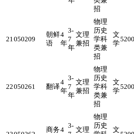
年
类兼
招
物理
3-
历史
朝鲜
4
文理
文
21
050209
7
学科
520
语
年
兼招
学
年
类兼
招
物理
3-
历史
4
文理
文
22
050261
翻译
7
学科
520
年
兼招
学
年
类兼
招
物理
3-
历史
商务
4
文理
文