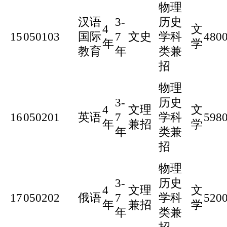
物理
汉语
3-
历史
4
文
15
050103
国际
7
文史
学科
480
年
学
教育
年
类兼
招
物理
3-
历史
4
文理
文
16
050201
英语
7
学科
598
年
兼招
学
年
类兼
招
物理
3-
历史
4
文理
文
17
050202
俄语
7
学科
520
年
兼招
学
年
类兼