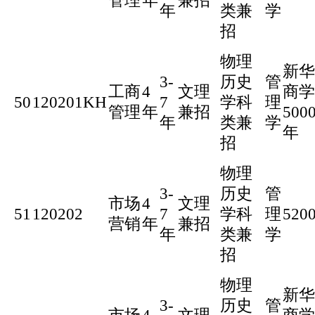
管理
年
兼招
年
类兼
学
招
物理
新华
3-
历史
管
工商
4
文理
商学
50
120201KH
7
学科
理
管理
年
兼招
500
年
类兼
学
年
招
物理
3-
历史
管
市场
4
文理
51
120202
7
学科
理
520
营销
年
兼招
年
类兼
学
招
物理
新华
3-
历史
管