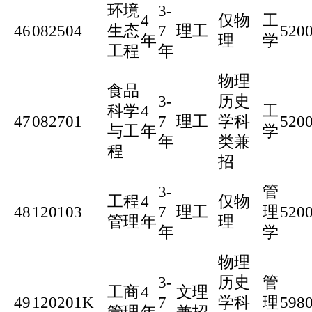
环境
3-
4
仅物
工
46
082504
生态
7
理工
520
年
理
学
工程
年
物理
食品
3-
历史
科学
4
工
47
082701
7
理工
学科
520
与工
年
学
年
类兼
程
招
3-
管
工程
4
仅物
48
120103
7
理工
理
520
管理
年
理
年
学
物理
3-
历史
管
工商
4
文理
49
120201K
7
学科
理
598