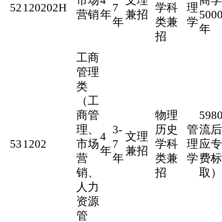
市场
4
文理
商学
52
120202H
7
学科
理
营销
年
兼招
500
年
类兼
学
年
招
工商
管理
类
（工
商管
物理
59
理、
3-
历史
管
流后
4
文理
53
1202
市场
7
学科
理
应专
年
兼招
营
年
类兼
学
费标
销、
招
取）
人力
资源
管