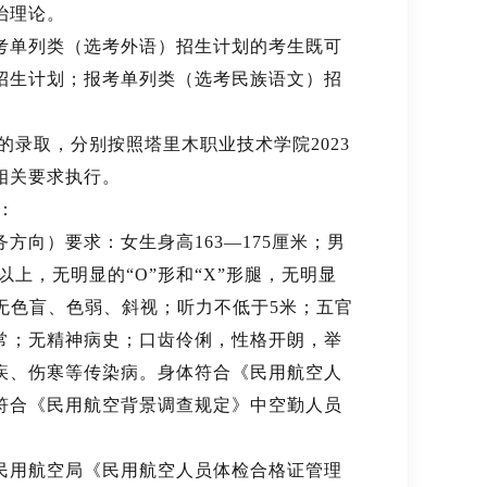
治理论。
考单列类（选考外语）招生计划的考生既可
招生计划；报考单列类（选考民族语文）招
。
录取，分别按照塔里木职业技术学院2023
相关要求执行。
：
向）要求：女生身高163—175厘米；男
以上，无明显的“O”形和“X”形腿，无明显
；无色盲、色弱、斜视；听力不低于5米；五官
常；无精神病史；口齿伶俐，性格开朗，举
疾、伤寒等传染病。身体符合《民用航空人
符合《民用航空背景调查规定》中空勤人员
民用航空局《民用航空人员体检合格证管理