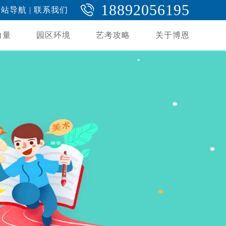
18892056195
网站导航
|
联系我们
力量
园区环境
艺考攻略
关于博恩