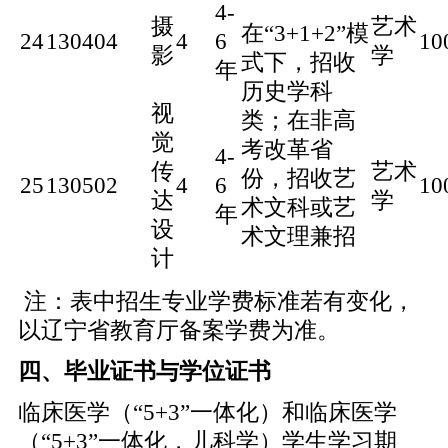
4-
摄
艺术
在
“3+1+2”模
24
130404
4
6
10
影
学
式下，招收
年
历史学科
视
类；在非高
觉
考改革省
4-
传
艺术
份，招收艺
25
130502
4
6
10
达
学
术文科或艺
年
设
术文理兼招
计
注：表中招生专业学费标准若有变化，
以辽宁省教育厅备案学费为准。
四、毕业证书与学位证书
临床医学（“5+3”一体化）和临床医学
（“5+3”一体化，儿科学）学生学习期