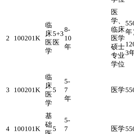
医
学、
5
临
8-
临床
年
床
5+3
2
100201K
10
医学
医
医
1
年
硕士
学
3
专业
学位
临
5-
床
3
100201K
5
7
医学
55
医
年
学
基
5-
础
4
100101K
5
7
医学
55
医