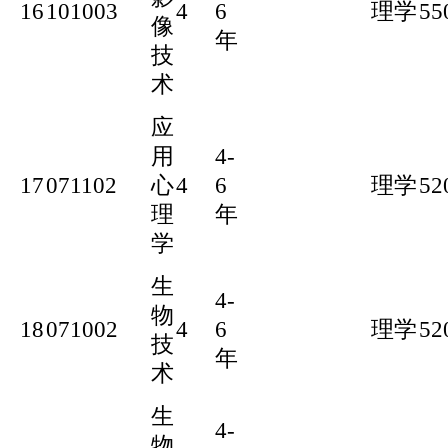
16
101003
4
6
理学
55
像
年
技
术
应
用
4-
17
071102
心
4
6
理学
52
理
年
学
生
4-
物
18
071002
4
6
理学
52
技
年
术
生
4-
物