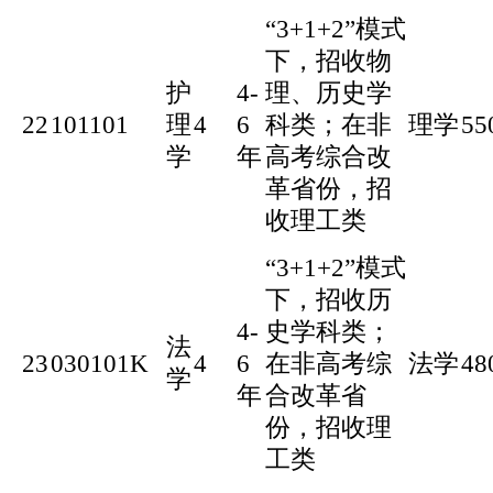
“3+1+2”模式
下，招收物
护
4-
理、历史学
22
101101
理
4
6
科类；在非
理学
55
学
年
高考综合改
革省份，招
收理工类
“3+1+2”模式
下，招收历
4-
史学科类；
法
23
030101K
4
6
在非高考综
法学
48
学
年
合改革省
份，招收理
工类