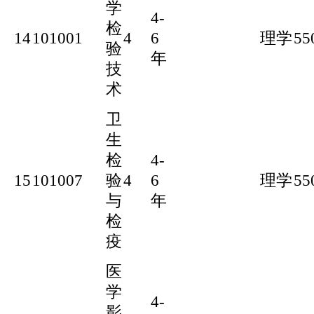
学
4-
检
14
101001
4
6
理学
55
验
年
技
术
卫
生
检
4-
15
101007
验
4
6
理学
55
与
年
检
疫
医
学
4-
影