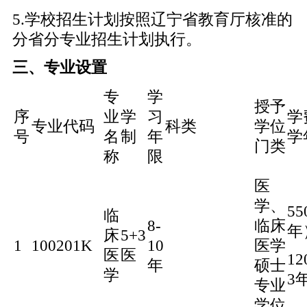
5.学校招生计划按照辽宁省教育厅核准的
分省分专业招生计划执行。
三、专业设置
专
学
授予
序
业
学
习
学
专业代码
科类
学位
号
名
制
年
学
门类
称
限
医
学、
5
临
8-
临床
年
床
5+3
1
100201K
10
医学
医
医
1
年
硕士
学
3
专业
学位