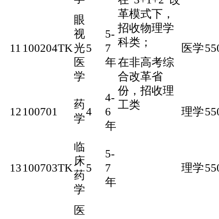
革模式下，
眼
招收物理学
视
5-
科类；
11
100204TK
光
5
7
医学
55
在非高考综
医
年
合改革省
学
份，招收理
4-
药
工类
12
100701
4
6
理学
55
学
年
临
5-
床
13
100703TK
5
7
理学
55
药
年
学
医