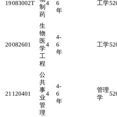
19
083002T
4
6
工学
52
制
年
药
生
物
4-
医
20
082601
4
6
工学
52
学
年
工
程
公
共
4-
事
管理
21
120401
4
6
52
业
学
年
管
理