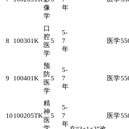
像
年
学
口
5-
腔
8
100301K
5
7
医学
55
医
年
学
预
5-
防
9
100401K
5
7
医学
55
医
年
学
精
5-
神
10
100205TK
5
7
医学
55
医
年
学
在
“3+1+2”改