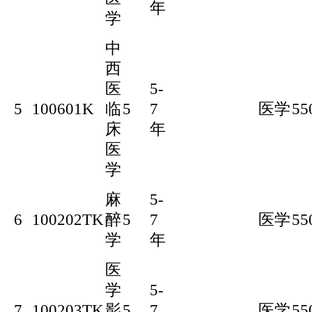
年
学
中
西
医
5-
5
100601K
临
5
7
医学
55
床
年
医
学
麻
5-
6
100202TK
醉
5
7
医学
55
学
年
医
学
5-
7
100203TK
影
5
7
医学
55