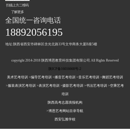
扫描上方二维码
了解更多
全国统一咨询电话
18892056195
地址:陕西省西安市碑林区含光北路33号文华商务大厦B座5楼
copyright 2014-2018 陕西博恩教育科技集团有限公司.All Rights Reserved
陕ICP备16016668号-2
美术艺考培训
>编导艺考培训
>播音艺考培训
>音乐艺考培训
>舞蹈艺考培训
>服装表演艺考培训
>表演艺考培训
>摄影艺考培训
>书法艺考培训
>空乘艺考
培训
陕西高考志愿填报机构
>博恩艺考网站目录导航
西安弘雅学校